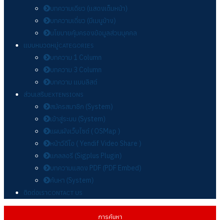
บทความเดียว (แสดงเต็มหน้า)
บทความเดี่ยว (มีเมนูข้าง)
นโยบายคุ้มครองข้อมูลส่วนบุคคล
แบบหมวดหมู่
CATEGORIES
บทความ 1 Column
บทความ 3 Column
บทความ แบบลิสต์
ส่วนเสริม
EXTENSIONS
สมัครสมาชิก (System)
เข้าสู่ระบบ (System)
แผนผังเว็บไซต์ ( OSMap )
หน้าวีดีโอ ( Yendif Video Share )
แกลลอรี (Sigplus Plugin)
บทความแสดง PDF (PDF Embed)
ค้นหา (System)
ติดต่อเรา
CONTACT US
การค้นหา