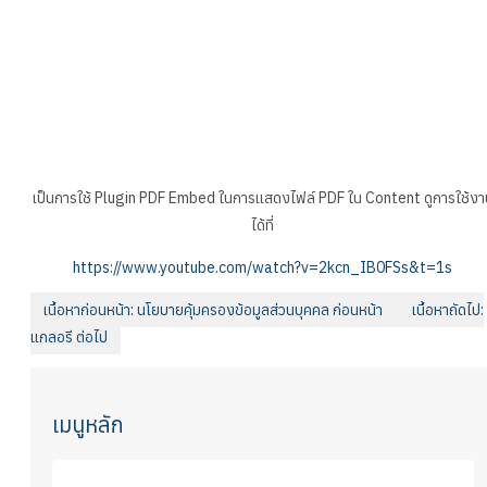
เป็นการใช้ Plugin PDF Embed ในการแสดงไฟล์ PDF ใน Content ดูการใช้งา
ได้ที่
https://www.youtube.com/watch?v=2kcn_IB0FSs&t=1s
เนื้อหาก่อนหน้า: นโยบายคุ้มครองข้อมูลส่วนบุคคล
ก่อนหน้า
เนื้อหาถัดไป:
แกลอรี
ต่อไป
เมนูหลัก