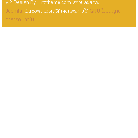
V.2 Design By Hitztheme.com. สงวนลิขสิทธิ์.
Joomla!
เป็นซอฟต์แวร์เสรีที่เผยแพร่ภายใต้
GNU ใบอนุญาต
สาธารณะทั่วไป